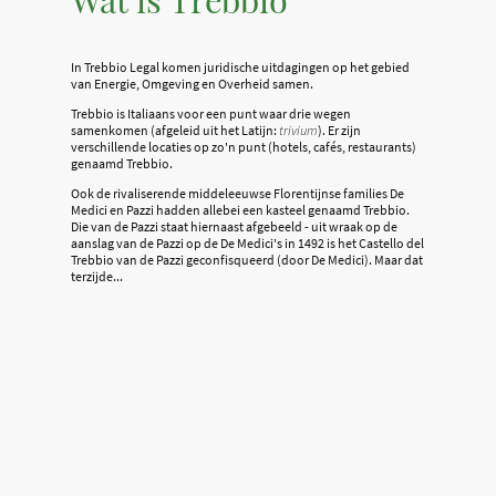
In Trebbio Legal komen juridische uitdagingen op het gebied
van Energie, Omgeving en Overheid samen.
Trebbio is Italiaans voor een punt waar drie wegen
samenkomen (afgeleid uit het Latijn:
trivium
). Er zijn
verschillende locaties op zo'n punt (hotels, cafés, restaurants)
genaamd Trebbio.
Ook de rivaliserende middeleeuwse Florentijnse families De
Medici en Pazzi hadden allebei een kasteel genaamd Trebbio.
Die van de Pazzi staat hiernaast afgebeeld - uit wraak op de
aanslag van de Pazzi op de De Medici's in 1492 is het Castello del
Trebbio van de Pazzi geconfisqueerd (door De Medici). Maar dat
terzijde...